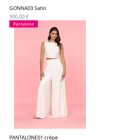
GONNA03 Satin
Prezzo
900,00 €
Pantalone
PANTALONE01 crêpe