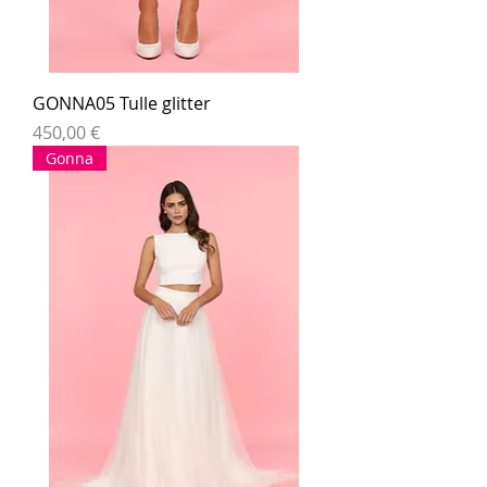
GONNA05 Tulle glitter
Prezzo
450,00 €
Gonna