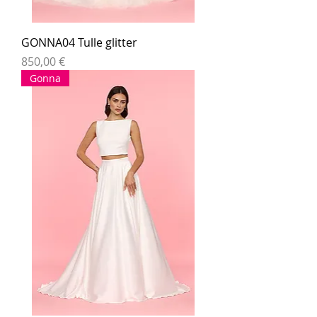
GONNA04 Tulle glitter
Prezzo
850,00 €
Gonna