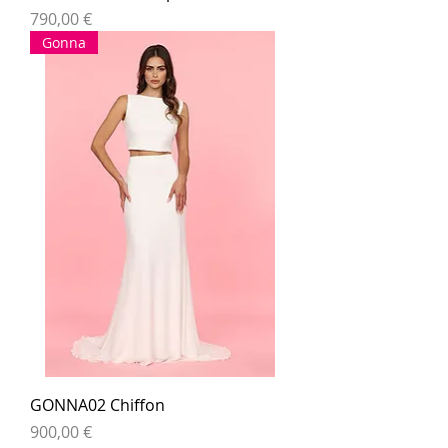
Prezzo
790,00 €
Gonna
GONNA02 Chiffon
Prezzo
900,00 €