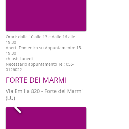
Orari: dalle 10 alle 13 e dalle 16 alle
19:30
Aperti Domenica su Appuntamento: 15-
19:30
chiusi: Lunedi
Necessario appuntamento Tel:
055-
0126022
FORTE DEI MARMI
Via Emilia 820 - Forte dei Marmi
(LU)