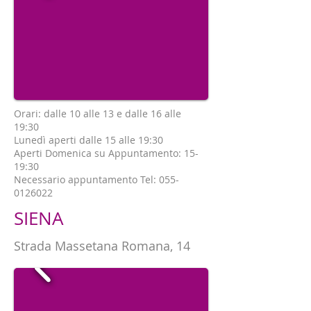
Orari: dalle 10 alle 13 e dalle 16 alle
19:30
Lunedì aperti dalle 15 alle 19:30
Aperti Domenica su Appuntamento: 15-
19:30
Necessario appuntamento Tel:
055-
0126022
SIENA
Strada Massetana Romana, 14