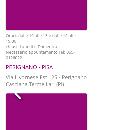
Orari: dalle 10 alle 13 e dalle 16 alle
19:30
chiusi: Lunedi e Domenica
Necessario appuntamento Tel:
055-
0126022
PERIGNANO - PISA
VIa Livornese Est 125 - Perignano
Casciana Terme Lari (PI)