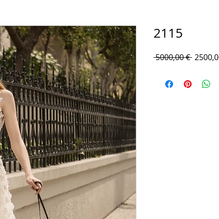
2115
Prezzo
 5000,00 € 
2500,0
regolar