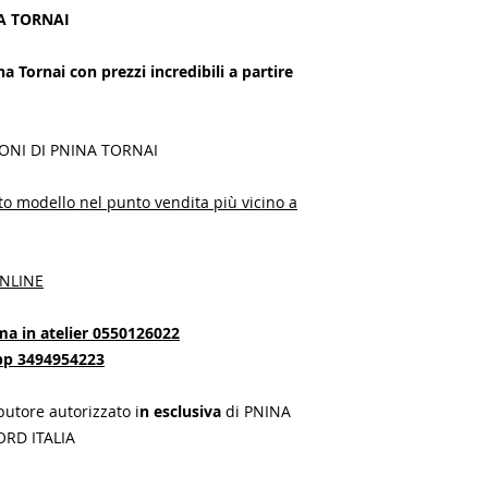
NA TORNAI
a Tornai con prezzi incredibili a partire
IONI DI PNINA TORNAI
to modello nel punto vendita più vicino a
NLINE
a in atelier 0550126022
App 3494954223
ibutore autorizzato i
n esclusiva
di PNINA
ORD ITALIA