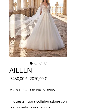
AILEEN
Prezzo
Prezzo
 3450,00 € 
2070,00 €
regolare
scontato
MARCHESA FOR PRONOVIAS
In questa nuova collaborazione con
la rinomata casa di moda