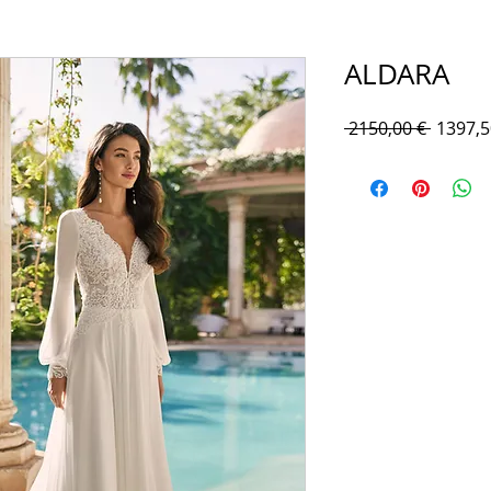
ALDARA
Prezzo
 2150,00 € 
1397,5
regolar