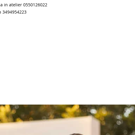
a in atelier 0550126022
pp 3494954223