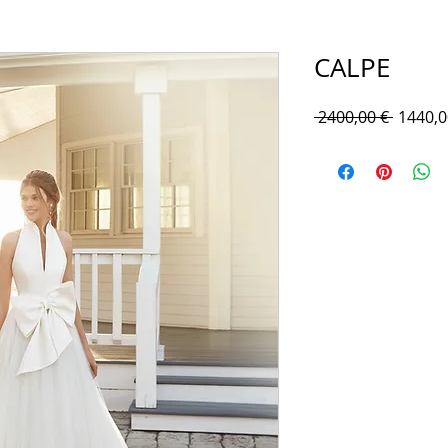
CALPE
Prezzo
 2400,00 € 
1440,0
regolar