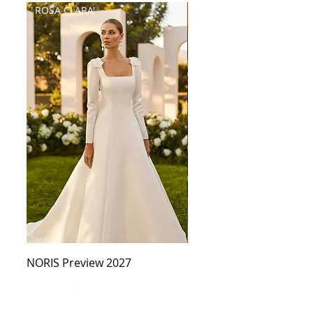
ROSA CLARA'
Palatchi
NORIS Preview 2027
CERES PREVIEW 2027