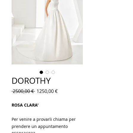
DOROTHY
Prezzo
Prezzo
 2500,00 € 
1250,00 €
regolare
scontato
ROSA CLARA'
Per venire a provarli chiama per
prendere un appuntamento