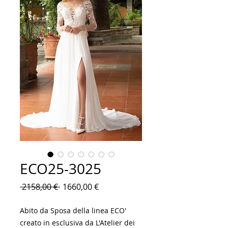
ECO25-3025
Prezzo
Prezzo
 2158,00 € 
1660,00 €
regolare
scontato
Abito da Sposa della linea ECO'
creato in esclusiva da L'Atelier dei