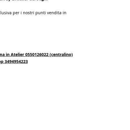
lusiva per i nostri punti vendita in
ma in A
telier 0550126022 (centralino)
App 3494954223