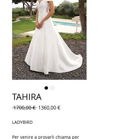
TAHIRA
Prezzo
Prezzo
 1700,00 € 
1360,00 €
regolare
scontato
LADYBIRD
Per venire a provarli chiama per