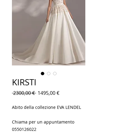
KIRSTI
Prezzo
Prezzo
 2300,00 € 
1495,00 €
regolare
scontato
Abito della collezione EVA LENDEL
Chiama per un appuntamento
0550126022