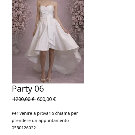
Party 06
Prezzo
Prezzo
 1200,00 € 
600,00 €
regolare
scontato
Per venire a provarlo chiama per
prendere un appuntamento
0550126022